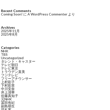
Recent Comments
Coming Soon!
に
A WordPress Commenter
より
Archives
2025年11月
2025年8月
Categories
NHK
TBS
Uncategorized
タレント・キャスター
テレビ朝日
テレビ東京
トラウデン直美
フジテレビ
フリーアナウンサー
上村彩子
下村彩里
中川安奈
井上清華
佐藤真知子
元NHK
冨田有紀
副島萌生
堤礼実