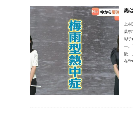
黒
上村
葉県市
彩子
ー。
後、
在学中