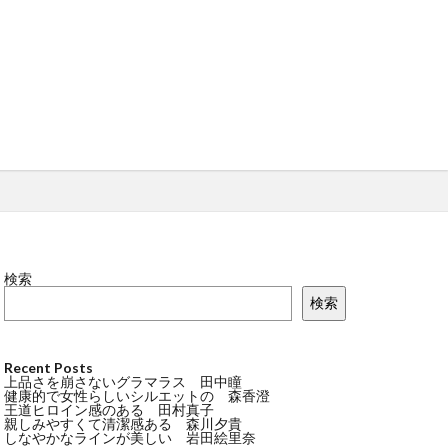
検索
検索
Recent Posts
上品さを崩さないグラマラス 田中瞳
健康的で女性らしいシルエットの 森香澄
王道ヒロイン感のある 田村真子
親しみやすくて清潔感ある 森川夕貴
しなやかなラインが美しい 岩田絵里奈