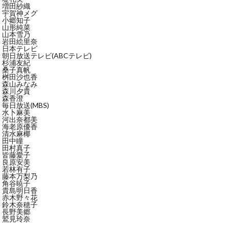
増田紗織
宇賀神メグ
小郷知子
山形純菜
山本雪乃
岩田絵里奈
日本テレビ
朝日放送テレビ(ABCテレビ)
杉浦友紀
桑子真帆
桝田沙也香
森山みなみ
森川夕貴
森香澄
毎日放送(MBS)
水卜麻美
河出奈都美
海老原優香
清水麻椰
田中瞳
田村真子
皆藤愛子
良原安美
若林有子
藤本万梨乃
角谷暁子
貴島明日香
赤木野々花
鈴木奈穂子
長野美郷
鷲見玲奈