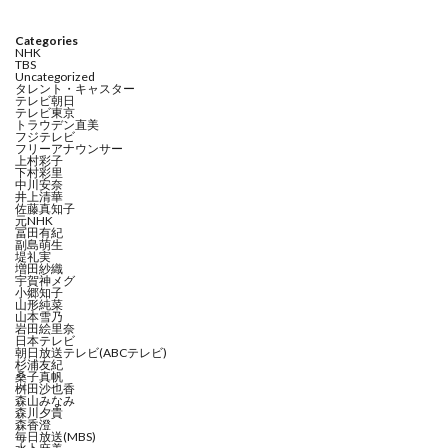
Categories
NHK
TBS
Uncategorized
タレント・キャスター
テレビ朝日
テレビ東京
トラウデン直美
フジテレビ
フリーアナウンサー
上村彩子
下村彩里
中川安奈
井上清華
佐藤真知子
元NHK
冨田有紀
副島萌生
堤礼実
増田紗織
宇賀神メグ
小郷知子
山形純菜
山本雪乃
岩田絵里奈
日本テレビ
朝日放送テレビ(ABCテレビ)
杉浦友紀
桑子真帆
桝田沙也香
森山みなみ
森川夕貴
森香澄
毎日放送(MBS)