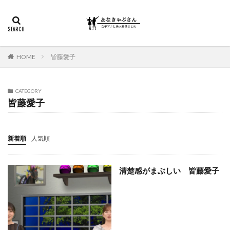
HOME
皆藤愛子
CATEGORY
皆藤愛子
新着順
人気順
清楚感がまぶしい 皆藤愛子