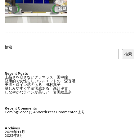
検索
検索
Recent Posts
上品さを崩さないグラマラス 田中瞳
健康的で女性らしいシルエットの 森香澄
王道ヒロイン感のある 田村真子
親しみやすくて清潔感ある 森川夕貴
しなやかなラインが美しい 岩田絵里奈
Recent Comments
Coming Soon!
に
A WordPress Commenter
より
Archives
2025年11月
2025年8月