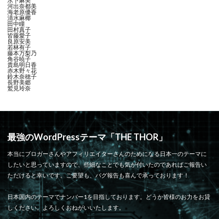
水卜麻美
河出奈都美
海老原優香
清水麻椰
田中瞳
田村真子
皆藤愛子
良原安美
若林有子
藤本万梨乃
角谷暁子
貴島明日香
赤木野々花
鈴木奈穂子
長野美郷
鷲見玲奈
最強のWordPressテーマ「THE THOR」
本当にブロガーさんやアフィリエイターさんのためになる日本一のテーマに
したいと思っていますので、些細なことでも気が付いたのであればご報告い
ただけると幸いです。ご要望も、バグ報告も喜んで承っております！
日本国内のテーマでナンバー1を目指しております。どうか皆様のお力をお貸
しください。よろしくおねがいいたします。