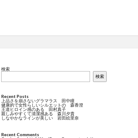
検索
検索
Recent Posts
上品さを崩さないグラマラス 田中瞳
健康的で女性らしいシルエットの 森香澄
王道ヒロイン感のある 田村真子
親しみやすくて清潔感ある 森川夕貴
しなやかなラインが美しい 岩田絵里奈
Recent Comments