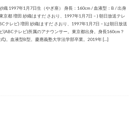
紗織 1997年1月7日生（やぎ座） 身長：160cm / 血液型：B / 出身
東京都 増田 紗織(ますだ さおり、1997年1月7日 – ) 朝日放送テレ
ABCテレビ) 増田 紗織(ますだ さおり、1997年1月7日 – )は朝日放送
ビ(ABCテレビ)所属のアナウンサー。東京都出身。身長160cm？
公式)。血液型B型。慶應義塾大学法学部卒業。2019年 […]