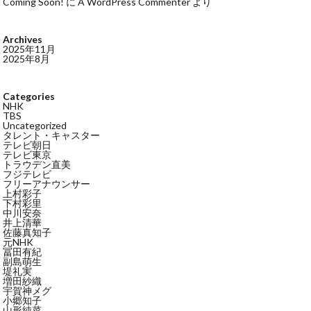
Coming Soon!
に
A WordPress Commenter
より
Archives
2025年11月
2025年8月
Categories
NHK
TBS
Uncategorized
タレント・キャスター
テレビ朝日
テレビ東京
トラウデン直美
フジテレビ
フリーアナウンサー
上村彩子
下村彩里
中川安奈
井上清華
佐藤真知子
元NHK
冨田有紀
副島萌生
堤礼実
増田紗織
宇賀神メグ
小郷知子
山形純菜