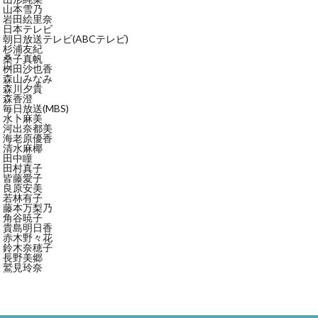
山本雪乃
岩田絵里奈
日本テレビ
朝日放送テレビ(ABCテレビ)
杉浦友紀
桑子真帆
桝田沙也香
森山みなみ
森川夕貴
森香澄
毎日放送(MBS)
水卜麻美
河出奈都美
海老原優香
清水麻椰
田中瞳
田村真子
皆藤愛子
良原安美
若林有子
藤本万梨乃
角谷暁子
貴島明日香
赤木野々花
鈴木奈穂子
長野美郷
鷲見玲奈