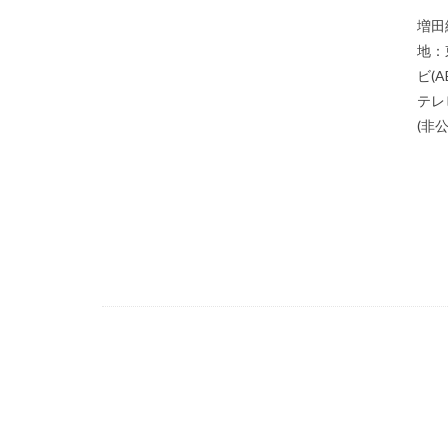
増田
地：
ビ(
テレ
(非