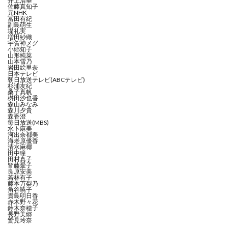
井上清華
佐藤真知子
元NHK
冨田有紀
副島萌生
堤礼実
増田紗織
宇賀神メグ
小郷知子
山形純菜
山本雪乃
岩田絵里奈
日本テレビ
朝日放送テレビ(ABCテレビ)
杉浦友紀
桑子真帆
桝田沙也香
森山みなみ
森川夕貴
森香澄
毎日放送(MBS)
水卜麻美
河出奈都美
海老原優香
清水麻椰
田中瞳
田村真子
皆藤愛子
良原安美
若林有子
藤本万梨乃
角谷暁子
貴島明日香
赤木野々花
鈴木奈穂子
長野美郷
鷲見玲奈