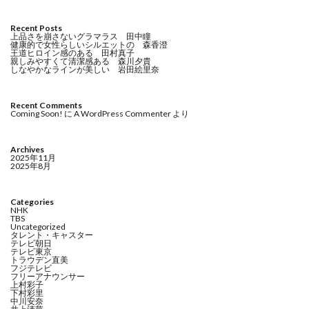
Recent Posts
上品さを崩さないグラマラス 田中瞳
健康的で女性らしいシルエットの 森香澄
王道ヒロイン感のある 田村真子
親しみやすくて清潔感ある 森川夕貴
しなやかなラインが美しい 岩田絵里奈
Recent Comments
Coming Soon!
に
A WordPress Commenter
より
Archives
2025年11月
2025年8月
Categories
NHK
TBS
Uncategorized
タレント・キャスター
テレビ朝日
テレビ東京
トラウデン直美
フジテレビ
フリーアナウンサー
上村彩子
下村彩里
中川安奈