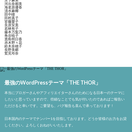
水卜麻美
河出奈都美
海老原優香
清水麻椰
田中瞳
田村真子
皆藤愛子
良原安美
若林有子
藤本万梨乃
角谷暁子
貴島明日香
赤木野々花
鈴木奈穂子
長野美郷
鷲見玲奈
最強のWordPressテーマ「THE THOR」
本当にブロガーさんやアフィリエイターさんのためになる日本一のテーマに
したいと思っていますので、些細なことでも気が付いたのであればご報告い
ただけると幸いです。ご要望も、バグ報告も喜んで承っております！
日本国内のテーマでナンバー1を目指しております。どうか皆様のお力をお貸
しください。よろしくおねがいいたします。