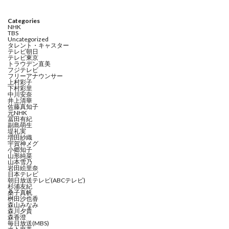
Categories
NHK
TBS
Uncategorized
タレント・キャスター
テレビ朝日
テレビ東京
トラウデン直美
フジテレビ
フリーアナウンサー
上村彩子
下村彩里
中川安奈
井上清華
佐藤真知子
元NHK
冨田有紀
副島萌生
堤礼実
増田紗織
宇賀神メグ
小郷知子
山形純菜
山本雪乃
岩田絵里奈
日本テレビ
朝日放送テレビ(ABCテレビ)
杉浦友紀
桑子真帆
桝田沙也香
森山みなみ
森川夕貴
森香澄
毎日放送(MBS)