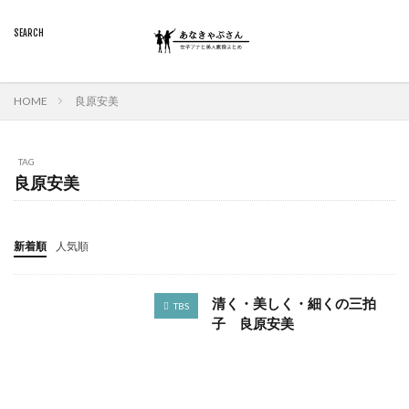
HOME
良原安美
TAG
良原安美
新着順
人気順
清く・美しく・細くの三拍
TBS
子 良原安美