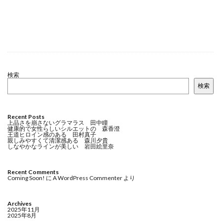
検索
検索
Recent Posts
上品さを崩さないグラマラス 田中瞳
健康的で女性らしいシルエットの 森香澄
王道ヒロイン感のある 田村真子
親しみやすくて清潔感ある 森川夕貴
しなやかなラインが美しい 岩田絵里奈
Recent Comments
Coming Soon!
に
A WordPress Commenter
より
Archives
2025年11月
2025年8月