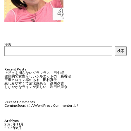
検索
検索
Recent Posts
上品さを崩さないグラマラス 田中瞳
健康的で女性らしいシルエットの 森香澄
王道ヒロイン感のある 田村真子
親しみやすくて清潔感ある 森川夕貴
しなやかなラインが美しい 岩田絵里奈
Recent Comments
Coming Soon!
に
A WordPress Commenter
より
Archives
2025年11月
2025年8月