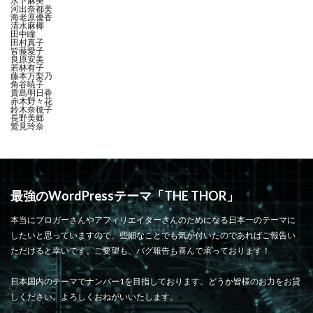
水卜麻美
河出奈都美
海老原優香
清水麻椰
田中瞳
田村真子
皆藤愛子
良原安美
若林有子
藤本万梨乃
角谷暁子
貴島明日香
赤木野々花
鈴木奈穂子
長野美郷
鷲見玲奈
最強のWordPressテーマ「THE THOR」
本当にブロガーさんやアフィリエイターさんのためになる日本一のテーマに
したいと思っていますので、些細なことでも気が付いたのであればご報告い
ただけると幸いです。ご要望も、バグ報告も喜んで承っております！
日本国内のテーマでナンバー1を目指しております。どうか皆様のお力をお貸
しください。よろしくおねがいいたします。