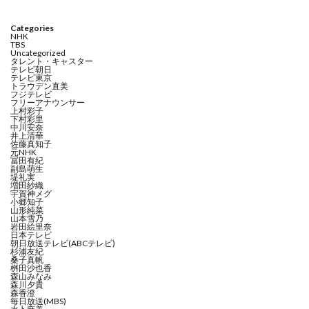
Categories
NHK
TBS
Uncategorized
タレント・キャスター
テレビ朝日
テレビ東京
トラウデン直美
フジテレビ
フリーアナウンサー
上村彩子
下村彩里
中川安奈
井上清華
佐藤真知子
元NHK
冨田有紀
副島萌生
堤礼実
増田紗織
宇賀神メグ
小郷知子
山形純菜
山本雪乃
岩田絵里奈
日本テレビ
朝日放送テレビ(ABCテレビ)
杉浦友紀
桑子真帆
桝田沙也香
森山みなみ
森川夕貴
森香澄
毎日放送(MBS)