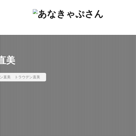
直美
ン直美
トラウデン直美