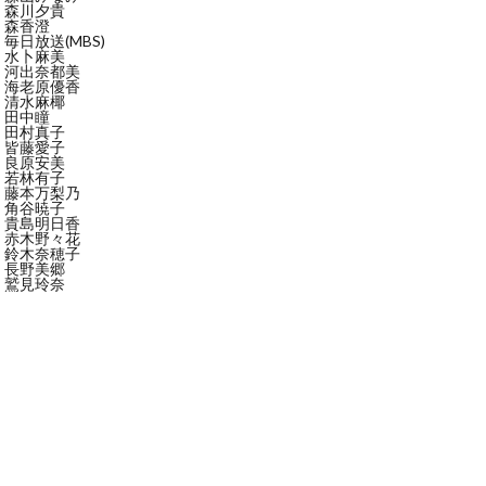
森川夕貴
森香澄
毎日放送(MBS)
水卜麻美
河出奈都美
海老原優香
清水麻椰
田中瞳
田村真子
皆藤愛子
良原安美
若林有子
藤本万梨乃
角谷暁子
貴島明日香
赤木野々花
鈴木奈穂子
長野美郷
鷲見玲奈