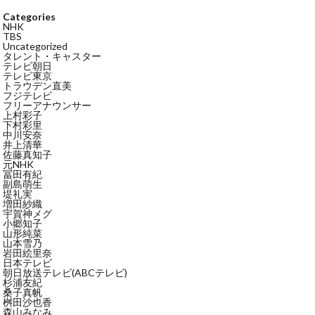
Categories
NHK
TBS
Uncategorized
タレント・キャスター
テレビ朝日
テレビ東京
トラウデン直美
フジテレビ
フリーアナウンサー
上村彩子
下村彩里
中川安奈
井上清華
佐藤真知子
元NHK
冨田有紀
副島萌生
堤礼実
増田紗織
宇賀神メグ
小郷知子
山形純菜
山本雪乃
岩田絵里奈
日本テレビ
朝日放送テレビ(ABCテレビ)
杉浦友紀
桑子真帆
桝田沙也香
森山みなみ