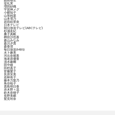
副島萌生
堤礼実
増田紗織
宇賀神メグ
小郷知子
山形純菜
山本雪乃
岩田絵里奈
日本テレビ
朝日放送テレビ(ABCテレビ)
杉浦友紀
桑子真帆
桝田沙也香
森山みなみ
森川夕貴
森香澄
毎日放送(MBS)
水卜麻美
河出奈都美
海老原優香
清水麻椰
田中瞳
田村真子
皆藤愛子
良原安美
若林有子
藤本万梨乃
角谷暁子
貴島明日香
赤木野々花
鈴木奈穂子
長野美郷
鷲見玲奈