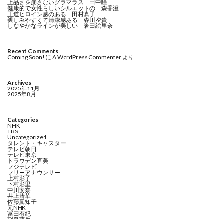
上品さを崩さないグラマラス 田中瞳
健康的で女性らしいシルエットの 森香澄
王道ヒロイン感のある 田村真子
親しみやすくて清潔感ある 森川夕貴
しなやかなラインが美しい 岩田絵里奈
Recent Comments
Coming Soon!
に
A WordPress Commenter
より
Archives
2025年11月
2025年8月
Categories
NHK
TBS
Uncategorized
タレント・キャスター
テレビ朝日
テレビ東京
トラウデン直美
フジテレビ
フリーアナウンサー
上村彩子
下村彩里
中川安奈
井上清華
佐藤真知子
元NHK
冨田有紀