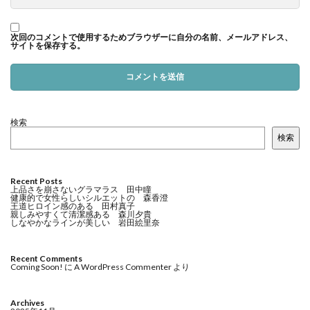
次回のコメントで使用するためブラウザーに自分の名前、メールアドレス、
サイトを保存する。
検索
検索
Recent Posts
上品さを崩さないグラマラス 田中瞳
健康的で女性らしいシルエットの 森香澄
王道ヒロイン感のある 田村真子
親しみやすくて清潔感ある 森川夕貴
しなやかなラインが美しい 岩田絵里奈
Recent Comments
Coming Soon!
に
A WordPress Commenter
より
Archives