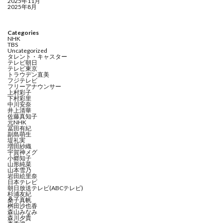
2025年11月
2025年8月
Categories
NHK
TBS
Uncategorized
タレント・キャスター
テレビ朝日
テレビ東京
トラウデン直美
フジテレビ
フリーアナウンサー
上村彩子
下村彩里
中川安奈
井上清華
佐藤真知子
元NHK
冨田有紀
副島萌生
堤礼実
増田紗織
宇賀神メグ
小郷知子
山形純菜
山本雪乃
岩田絵里奈
日本テレビ
朝日放送テレビ(ABCテレビ)
杉浦友紀
桑子真帆
桝田沙也香
森山みなみ
森川夕貴