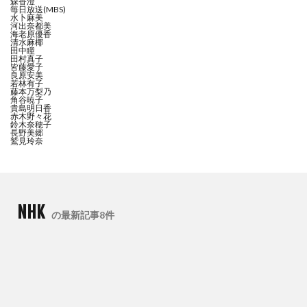
森香澄
毎日放送(MBS)
水卜麻美
河出奈都美
海老原優香
清水麻椰
田中瞳
田村真子
皆藤愛子
良原安美
若林有子
藤本万梨乃
角谷暁子
貴島明日香
赤木野々花
鈴木奈穂子
長野美郷
鷲見玲奈
NHK
の最新記事8件